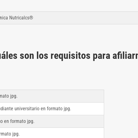
ínica Nutricalcs®
áles son los requisitos para afilia
mato jpg.
udiante universitario en formato jpg.
co en formato jpg.
rmato jpg.